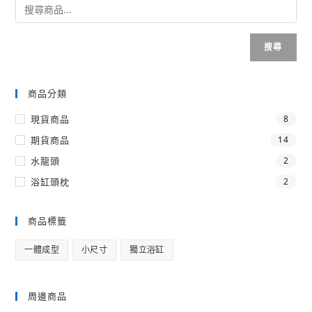
搜尋
商品分類
現貨商品
8
期貨商品
14
水龍頭
2
浴缸頭枕
2
商品標籤
一體成型
小尺寸
獨立浴缸
周邊商品