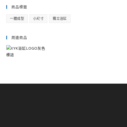
商品標籤
一體成型
小尺寸
獨立浴缸
周邊商品