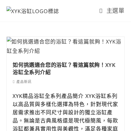
主選單
如何挑選適合您的浴缸？看這篇就夠！XYK
浴缸全系列介紹
產品新訊
XYK精品浴缸全系列產品簡介 XYK浴缸系列
以高品質與多樣化選擇為特色，針對現代家
居需求推出不同尺寸與設計的獨立浴缸產
品。無論是古典風格還是現代極簡風，每款
浴缸都兼具實用性與美觀性，滿足各種家庭